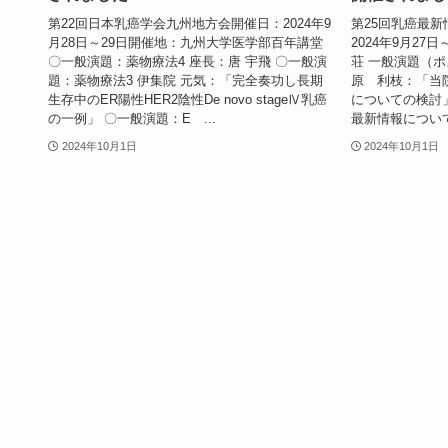
第22回日本乳癌学会九州地方会開催日：2024年9
第25回乳癌最
月28日～29日開催地：九州大学医学部百年講堂
2024年9月2
〇一般演題：薬物療法4 座長：唐 宇飛 〇一般演
荘 一般演題（
題：薬物療法3 伊集院 元気：「完全奏功し長期
原 利枝：「当
生存中のER陽性HER2陰性De novo stageⅣ乳癌
についての検討
の一例」 〇一般演題：E ...
最新情報について
2024年10月1日
2024年10月1日