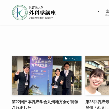
Chi
イベント
第22回日本乳癌学会九州地方会が開催
第25回乳癌
されました
開催されまし