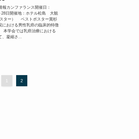
新情報カンファランス開催日：
7日～28日開催地：ホテル松島 大観
ポスター） ベストポスター賞杉
院における男性乳癌の臨床的特徴
」 本学会では乳癌治療における
、凝縮さ...
1
2