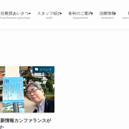
主任教授あいさつ
スタッフ紹介
各科のご案内
治療情報
ef professeor greetings
staff
department
treatment
educ
イベント
最新情報カンファランスが
た