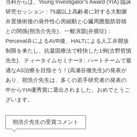
当科からは、Young Investigator’s Award (YIA) 臨床
研究セッション：75歳以上高齢者に対する大動脈
弁置換術後の発作性心房細動と心臓周囲脂肪容積
との関係(朔浩介先生)、一般演題(弁膜症)：
Perceval弁によるAVR後、HALTによる人工弁開放
制限を来たし、抗凝固療法で軽快した1例(古野哲慎
先生)、ティータイムセミナー3：ハートチームで最
適なAS治療を目指そう！(高瀬谷徹先生)の発表が
あり、朔浩介先生は、多くの若手研究者の発表の
中からYIA優秀賞に選出されました。おめでとうご
ざいます。
朔浩介先生の受賞コメント