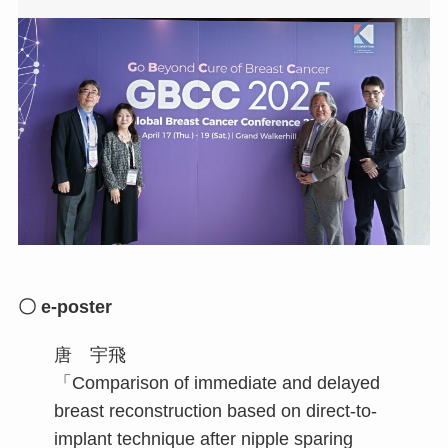
〇 e-poster
唐 宇飛
「Comparison of immediate and delayed
breast reconstruction based on direct-to-
implant technique after nipple sparing