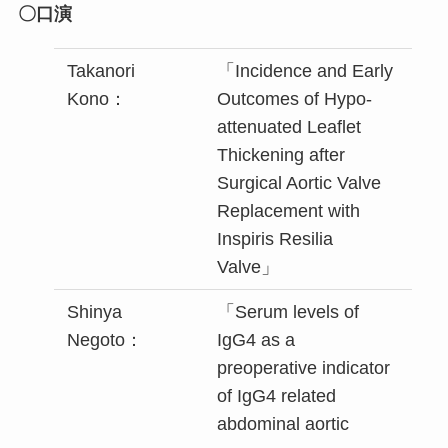
〇口演
Takanori
「Incidence and Early
Kono：
Outcomes of Hypo-
attenuated Leaflet
Thickening after
Surgical Aortic Valve
Replacement with
Inspiris Resilia
Valve」
Shinya
「Serum levels of
Negoto：
IgG4 as a
preoperative indicator
of IgG4 related
abdominal aortic