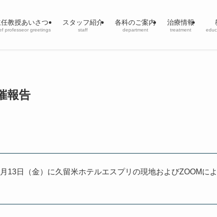
主任教授あいさつ
スタッフ紹介
各科のご案内
治療情報
ef professeor greetings
staff
department
treatment
educ
催報告
2月13日（金）に久留米ホテルエスプリの現地およびZOOMに